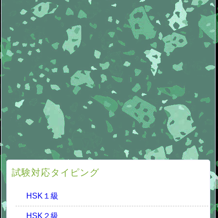
試験対応タイピング
HSK１級
HSK２級