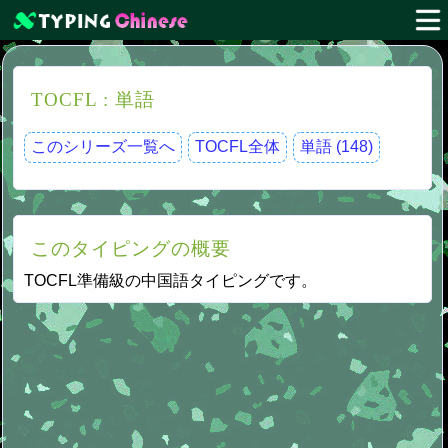
TOCFL : 単語
このシリーズ一覧へ
TOCFL全体
単語 (148)
このタイピングの概要
TOCFL準備級の中国語タイピングです。