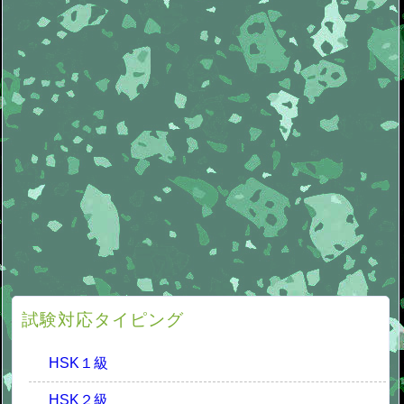
試験対応タイピング
HSK１級
HSK２級