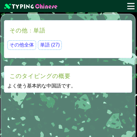
その他 : 単語
その他全体
単語 (27)
このタイピングの概要
よく使う基本的な中国語です。