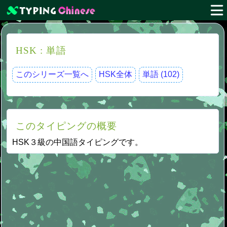
HSK : 単語
このシリーズ一覧へ
HSK全体
単語 (102)
このタイピングの概要
HSK３級の中国語タイピングです。