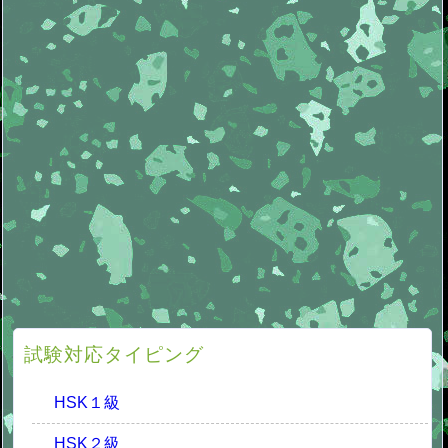
試験対応タイピング
HSK１級
HSK２級