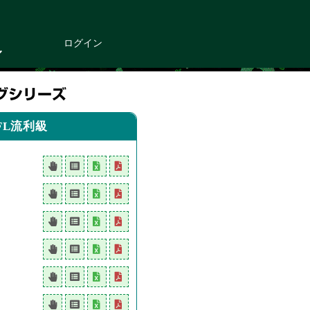
ログイン
グシリーズ
FL流利級