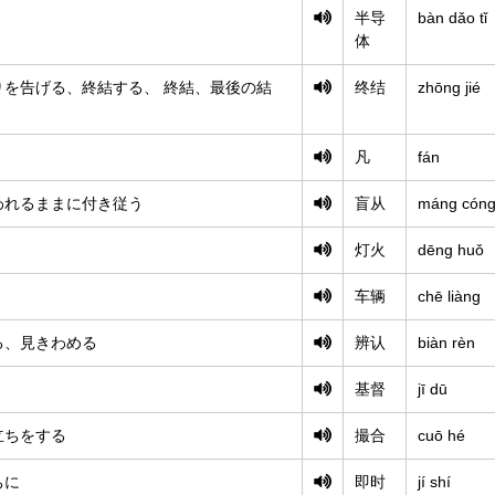
半导
bàn dǎo tǐ
体
りを告げる、終結する、 終結、最後の結
终结
zhōng jié
凡
fán
われるままに付き従う
盲从
máng cón
灯火
dēng huǒ
车辆
chē liàng
る、見きわめる
辨认
biàn rèn
基督
jī dū
立ちをする
撮合
cuō hé
ちに
即时
jí shí