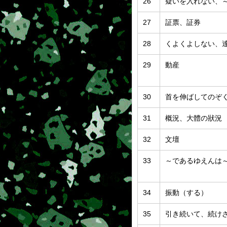
26
疑いを入れない、
27
証票、証券
28
くよくよしない、
29
動産
30
首を伸ばしてのぞ
31
概況、大體の狀況
32
文壇
33
～であるゆえんは
34
振動（する）
35
引き続いて、続け