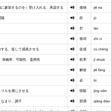
織に參加するのを）受け入れる、承認する
接纳
jiē nà
間隔
距
jù
拦
lán
致词
zhì cí
力する、促して成就させる
促成
cù chéng
、准确率、可能性、盖然性
机率
jī shuài
解放
jiě fàng
必
bì
スリルを感じさせる
惊险
jīng xiǎn
、なまり、調子
腔调
qiāng diào