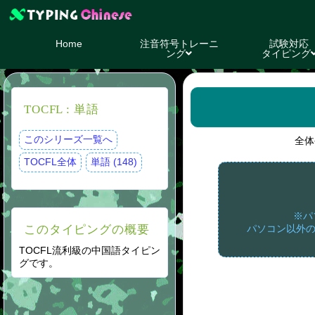
Home
注音符号トレーニ
試験対応
ング
タイピング
TOCFL : 単語
このシリーズ一覧へ
全体
TOCFL全体
単語 (148)
※パ
このタイピングの概要
パソコン以外の
TOCFL流利級の中国語タイピン
グです。