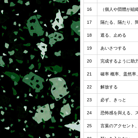
16
（個人や団體が組
17
隔たる、隔たり、
18
遮る、止める
19
あいさつする
20
完成するように助
21
確率 概率、盖然率
22
解放する
23
必ず、きっと
24
恐怖感を與える、
25
言葉のアクセント