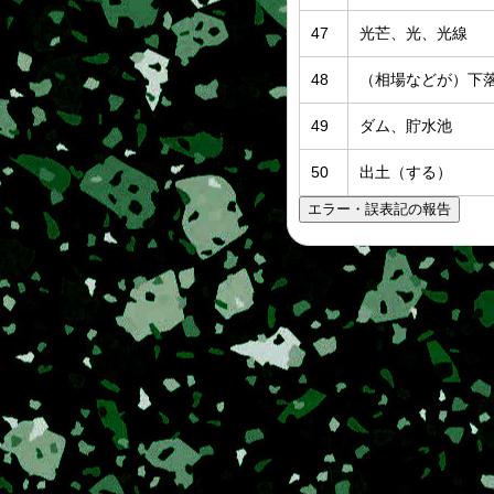
47
光芒、光、光線
48
（相場などが）下
49
ダム、貯水池
50
出土（する）
エラー・誤表記の報告