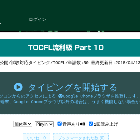
ログイン
TOCFL流利級 Part 10
公開/試験対応タイピング/TOCFL/単語数:50 最終更新日:2018/04/1
タイピングを開始する
ソコンからのアクセスによる
Google Chomeブラウザを推奨します
端末、Google Chomeブラウザ以外の場合は、うまく機能しない場合
音声あり
2回読み上げ
いいね
0
ブックマークされた数 (0)