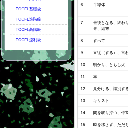
6
半導体
TOCFL基礎級
TOCFL進階級
7
最後となる、終わ
果、結末
TOCFL高階級
TOCFL流利級
8
すべて
9
盲従（する）、言
10
明かり、ともし火
11
車
12
見分ける、識別す
13
キリスト
14
間を取り持つ、仲
15
時を移さず、ただ