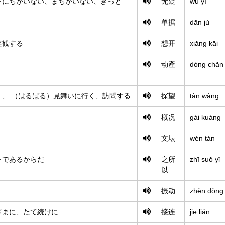
～にちがいない、まちがいない、きっと
无疑
wú yí
单据
dān jù
達観する
想开
xiǎng kāi
动產
dòng chǎn
く、 （はるばる）見舞いに行く、訪問する
探望
tàn wàng
概况
gài kuàng
文坛
wén tán
～であるからだ
之所
zhī suǒ yǐ
以
振动
zhèn dòng
ざまに、たて続けに
接连
jiē lián