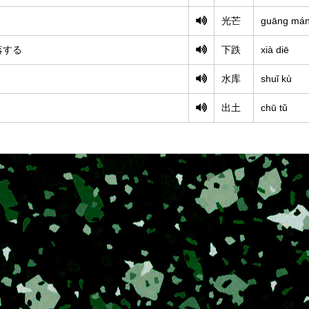
光芒
guāng má
落する
下跌
xià diē
水库
shuǐ kù
出土
chū tǔ