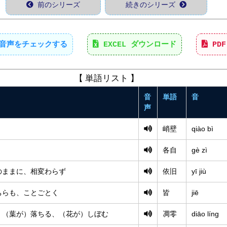
前のシリーズ
続きのシリーズ
音声をチェックする
EXCEL ダウンロード
PD
【 単語リスト 】
音
単語
音
声
峭壁
qiào bì
各自
gè zì
のままに、相変わらず
依旧
yī jiù
ちらも、ことごとく
皆
jiē
、（葉が）落ちる、（花が）しぼむ
凋零
diāo líng