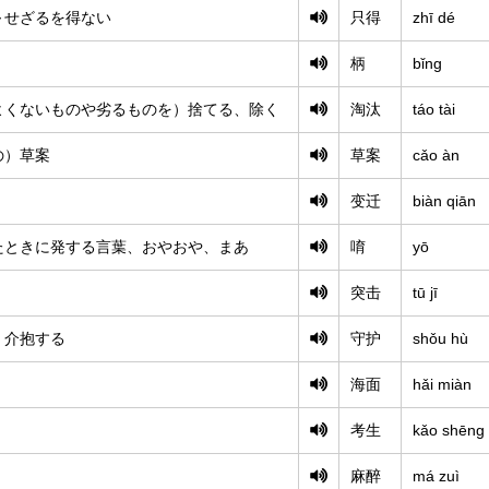
～せざるを得ない
只得
zhī dé
柄
bǐng
よくないものや劣るものを）捨てる、除く
淘汰
táo tài
の）草案
草案
cǎo àn
变迁
biàn qiān
たときに発する言葉、おやおや、まあ
唷
yō
突击
tū jī
、介抱する
守护
shǒu hù
海面
hǎi miàn
考生
kǎo shēng
麻醉
má zuì