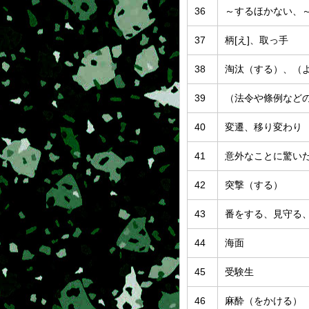
36
～するほかない、
37
柄[え]、取っ手
38
淘汰（する）、（
39
（法令や條例など
40
変遷、移り変わり
41
意外なことに驚い
42
突撃（する）
43
番をする、見守る
44
海面
45
受験生
46
麻酔（をかける）