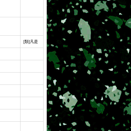
[類]凡是
g