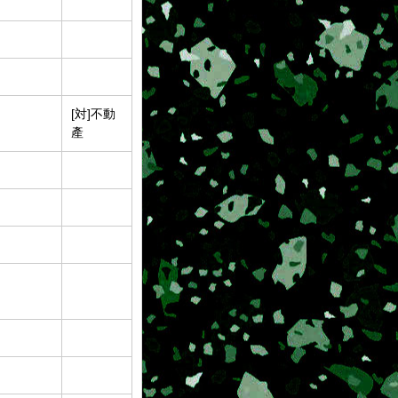
[対]不動
產