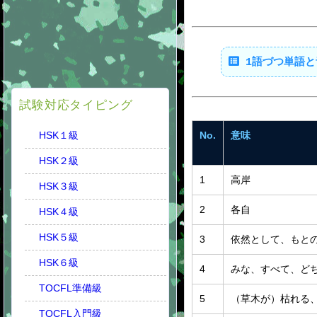
1語づつ単語と
試験対応タイピング
No.
意味
HSK１級
HSK２級
1
高岸
HSK３級
2
各自
HSK４級
HSK５級
3
依然として、もと
HSK６級
4
みな、すべて、ど
TOCFL準備級
5
（草木が）枯れる
TOCFL入門級