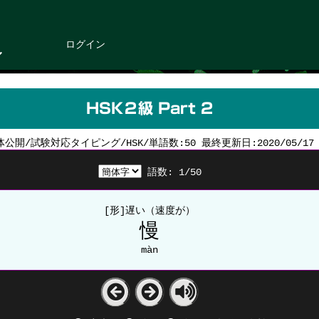
ログイン
HSK２級 Part 2
体公開/試験対応タイピング/HSK/単語数:50 最終更新日:2020/05/17
語数:
1
/
50
[形]遅い（速度が）
慢
màn