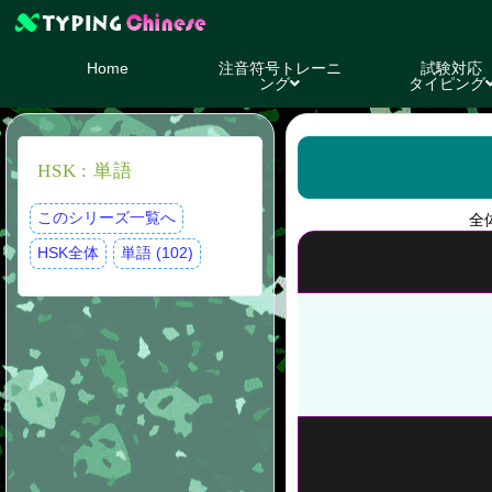
Home
注音符号トレーニ
試験対応
ング
タイピング
HSK : 単語
このシリーズ一覧へ
全
HSK全体
単語 (102)