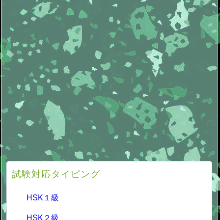
試験対応タイピング
HSK１級
HSK２級