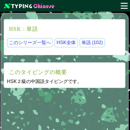
HSK : 単語
このシリーズ一覧へ
HSK全体
単語 (102)
このタイピングの概要
HSK２級の中国語タイピングです。