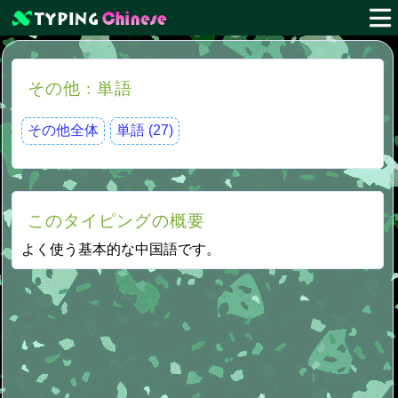
その他 : 単語
その他全体
単語 (27)
このタイピングの概要
よく使う基本的な中国語です。