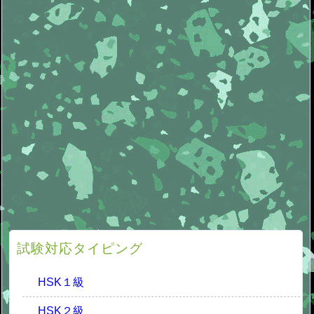
試験対応タイピング
HSK１級
HSK２級